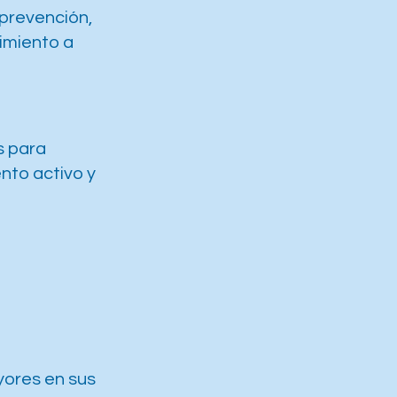
 prevención,
imiento a
s para
nto activo y
yores en sus