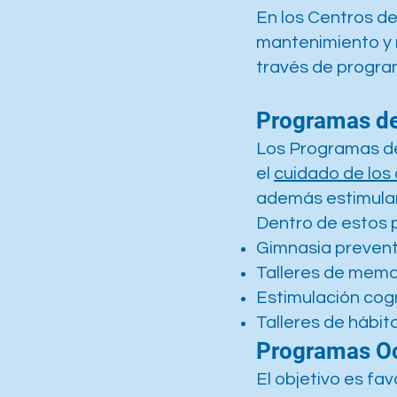
En los Centros d
mantenimiento y r
través de progra
Programas de
Los Programas d
el
cuidado de los
además estimulan 
Dentro de estos 
Gimnasia prevent
Talleres de memo
Estimulación cogn
Talleres de hábit
Programas O
El objetivo es fa