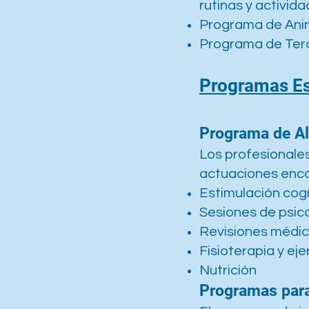
rutinas y activid
Programa de Anim
Programa de Ter
Programas Es
Programa de A
Los profesionales
actuaciones enca
Estimulación cogn
Sesiones de psic
Revisiones médi
Fisioterapia y ejer
Nutrición
Programas para