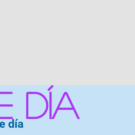
 día
e día