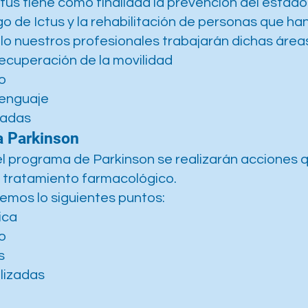
tus tiene como finalidad la prevención del estado 
go de Ictus y la rehabilitación de personas que ha
llo nuestros profesionales trabajarán dichas área
recuperación de la movilidad
o
lenguaje
zadas
a Parkinson
el programa de Parkinson se realizarán acciones 
tratamiento farmacológico.
remos lo siguientes puntos:
ica
o
s
lizadas