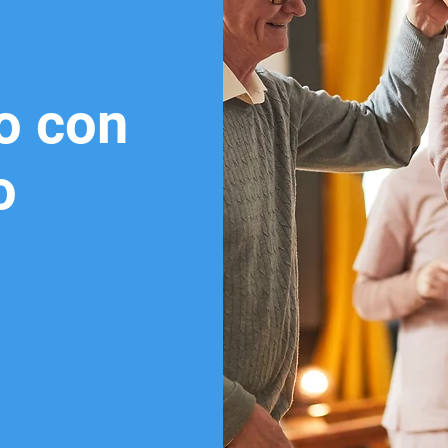
o con
o