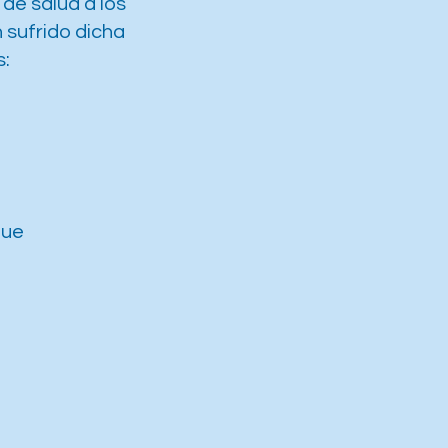
de salud a los
n sufrido dicha
s:
que