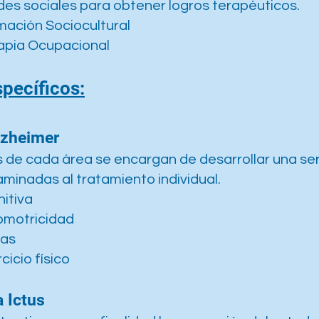
ades sociales para obtener logros terapéuticos.
ación Sociocultural
apia Ocupacional
pecíficos
:
lzheimer
 de cada área se encargan de desarrollar una ser
minadas al tratamiento individual.
itiva
omotricidad
cas
cicio físico
 Ictus