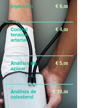
Inyección
€ 6,
00
Control
€ 4,
00
tensión
arterial
Análisis de
€ 5,
00
azúcar
Análisis de
€ 10,
00
colesterol