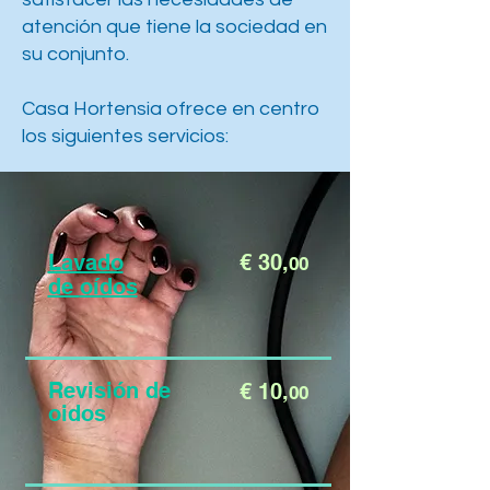
atención que tiene la sociedad en
su conjunto.
Casa Hortensia ofrece en centro
los siguientes servicios:
Lavado
€ 30,
00
de
oídos
Revisión de
€ 10,
00
oidos